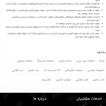
کنید.
مسئولیت نظرات ارسال شده بر عهده کاربران است و سایت وستا کیش هیچگونه مسئولیتی در قبال صحت
و سقم آنها ندارد.
لطفاً در نظرات خود از زبان محترمانه و مودبانه استفاده کنید. نظرات توهین‌آمیز، تهدیدآمیز، یا حاوی الفاظ
ناپسند حذف خواهند شد.
از ارسال نظرات حاوی محتوای غیراخلاقی، توهین‌آمیز، تهمت، نشر اکاذیب، تبلیغات سیاسی و مذهبی
خودداری کنید.
نظرات شما بعد از تایید مدیریت منتشر خواهد شد.
نظرات باید حداقل شامل 50 کاراکتر و حداکثر 500 کاراکتر باشند تا از محتوای مختصر و مفید اطمینان حاصل
شود.
سعی کنید نظر خود را به طور کامل و جامع بیان کنید تا به سایر کاربران کمک کند.
از ارائه نظرات مختصر و
بدون توضیح خودداری کنید.
بخشها :
زنانه
اصالت برند چین
ساخت ژاپن
صفحه چندرنگ
صفحه مربعی
شیشه معدنی
صفحه عقربه‌ای
۳۰ متر ضد آب
بند حصیر
بند طلایی
قاب فلزی
قاب طلایی
کوارتز (باتری)
کلاسیک
خدمات مشتریان
درباره ما