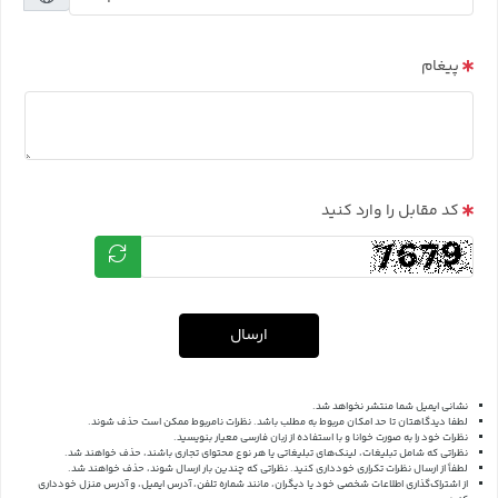
پیغام
کد مقابل را وارد کنید
ارسال
نشانی ایمیل شما منتشر نخواهد شد.
لطفا دیدگاهتان تا حد امکان مربوط به مطلب باشد. نظرات نامربوط ممکن است حذف شوند.
نظرات خود را به صورت خوانا و با استفاده از زبان فارسی معیار بنویسید.
نظراتی که شامل تبلیغات، لینک‌های تبلیغاتی یا هر نوع محتوای تجاری باشند، حذف خواهند شد.
لطفاً از ارسال نظرات تکراری خودداری کنید. نظراتی که چندین بار ارسال شوند، حذف خواهند شد.
از اشتراک‌گذاری اطلاعات شخصی خود یا دیگران، مانند شماره تلفن، آدرس ایمیل، و آدرس منزل خودداری