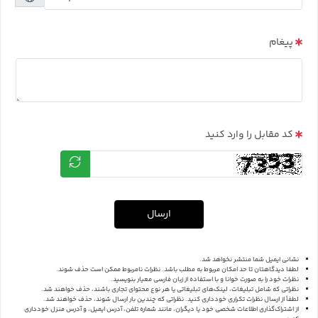
پیغام
کد مقابل را وارد کنید
ارسال
نشانی ایمیل شما منتشر نخواهد شد.
لطفا دیدگاهتان تا حد امکان مربوط به مطلب باشد. نظرات نامربوط ممکن است حذف شوند.
نظرات خود را به صورت خوانا و با استفاده از زبان فارسی معیار بنویسید.
نظراتی که شامل تبلیغات، لینک‌های تبلیغاتی یا هر نوع محتوای تجاری باشند، حذف خواهند شد.
لطفاً از ارسال نظرات تکراری خودداری کنید. نظراتی که چندین بار ارسال شوند، حذف خواهند شد.
از اشتراک‌گذاری اطلاعات شخصی خود یا دیگران، مانند شماره تلفن، آدرس ایمیل، و آدرس منزل خودداری