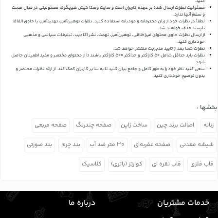
کنید.
مسئولیت نظرات ارسال شده بر عهده کاربران است و سایت وستا کیش هیچگونه مسئولیتی در قبال صحت
و سقم آنها ندارد.
لطفاً در نظرات خود از زبان محترمانه و مودبانه استفاده کنید. نظرات توهین‌آمیز، تهدیدآمیز، یا حاوی الفاظ
ناپسند حذف خواهند شد.
از ارسال نظرات حاوی محتوای غیراخلاقی، توهین‌آمیز، تهمت، نشر اکاذیب، تبلیغات سیاسی و مذهبی
خودداری کنید.
نظرات شما بعد از تایید مدیریت منتشر خواهد شد.
نظرات باید حداقل شامل 50 کاراکتر و حداکثر 500 کاراکتر باشند تا از محتوای مختصر و مفید اطمینان حاصل
شود.
سعی کنید نظر خود را به طور کامل و جامع بیان کنید تا به سایر کاربران کمک کند.
از ارائه نظرات مختصر و
بدون توضیح خودداری کنید.
بخشها :
زنانه
اصالت برند چین
ساخت ژاپن
صفحه چندرنگ
صفحه مربعی
شیشه معدنی
صفحه عقربه‌ای
۳۰ متر ضد آب
بند چرم
بند صورتی
قاب فلزی
قاب نقره ای
کوارتز (باتری)
کلاسیک
خدمات مشتریان
درباره ما