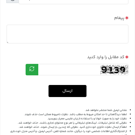
پیغام
کد مقابل را وارد کنید
ارسال
نشانی ایمیل شما منتشر نخواهد شد.
لطفا دیدگاهتان تا حد امکان مربوط به مطلب باشد. نظرات نامربوط ممکن است حذف شوند.
نظرات خود را به صورت خوانا و با استفاده از زبان فارسی معیار بنویسید.
نظراتی که شامل تبلیغات، لینک‌های تبلیغاتی یا هر نوع محتوای تجاری باشند، حذف خواهند شد.
لطفاً از ارسال نظرات تکراری خودداری کنید. نظراتی که چندین بار ارسال شوند، حذف خواهند شد.
از اشتراک‌گذاری اطلاعات شخصی خود یا دیگران، مانند شماره تلفن، آدرس ایمیل، و آدرس منزل خودداری