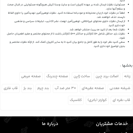
کنید.
مسئولیت نظرات ارسال شده بر عهده کاربران است و سایت وستا کیش هیچگونه مسئولیتی در قبال صحت
و سقم آنها ندارد.
لطفاً در نظرات خود از زبان محترمانه و مودبانه استفاده کنید. نظرات توهین‌آمیز، تهدیدآمیز، یا حاوی الفاظ
ناپسند حذف خواهند شد.
از ارسال نظرات حاوی محتوای غیراخلاقی، توهین‌آمیز، تهمت، نشر اکاذیب، تبلیغات سیاسی و مذهبی
خودداری کنید.
نظرات شما بعد از تایید مدیریت منتشر خواهد شد.
نظرات باید حداقل شامل 50 کاراکتر و حداکثر 500 کاراکتر باشند تا از محتوای مختصر و مفید اطمینان حاصل
شود.
سعی کنید نظر خود را به طور کامل و جامع بیان کنید تا به سایر کاربران کمک کند.
از ارائه نظرات مختصر و
بدون توضیح خودداری کنید.
بخشها :
زنانه
اصالت برند چین
ساخت ژاپن
صفحه چندرنگ
صفحه مربعی
شیشه معدنی
صفحه عقربه‌ای
۳۰ متر ضد آب
بند چرم
بند بژ
قاب فلزی
قاب نقره ای
کوارتز (باتری)
کلاسیک
خدمات مشتریان
درباره ما