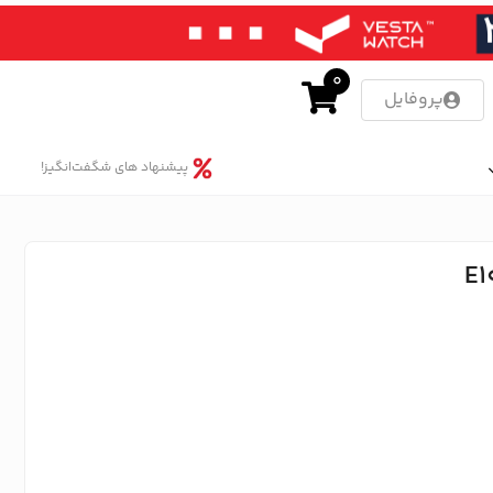
0
پروفایل
پیشنهاد های شگفت‌انگیز!