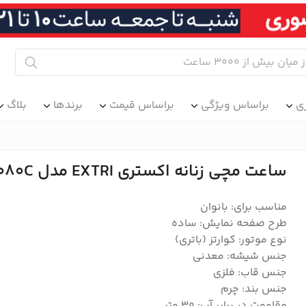
ی
براساس ویژگی
براساس قیمت
برندها
بلاگ
ساعت مچی زنانه اکستری EXTRI مدل E1080C
مناسب برای: بانوان
طرح صفحه نمایش: ساده
نوع موتور: کوارتز (باتری)
جنس شیشه: معدنی
جنس قاب: فلزی
جنس بند: چرم
مقاومت در برابر آب: 30 متر