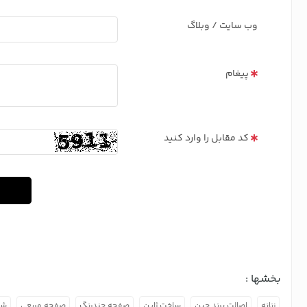
وب سایت / وبلاگ
پیغام
کد مقابل را وارد کنید
بخشها :
زنانه
اصالت برند چین
ساخت ژاپن
صفحه چندرنگ
صفحه مربعی
شی