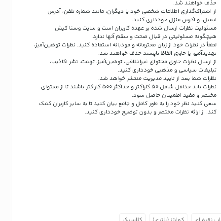
حذف خواهند شد.
از اشتراک‌گذاری اطلاعات شخصی خود یا دیگران، مانند شماره تلفن، آدرس
ایمیل، و آدرس منزل خودداری کنید.
مسئولیت نظرات ارسال شده بر عهده کاربران است و سایت وستا کیش
هیچگونه مسئولیتی در قبال صحت و سقم آنها ندارد.
لطفاً در نظرات خود از زبان محترمانه و مودبانه استفاده کنید. نظرات توهین‌آمیز،
تهدیدآمیز، یا حاوی الفاظ ناپسند حذف خواهند شد.
از ارسال نظرات حاوی محتوای غیراخلاقی، توهین‌آمیز، تهمت، نشر اکاذیب،
تبلیغات سیاسی و مذهبی خودداری کنید.
نظرات شما بعد از تایید مدیریت منتشر خواهد شد.
نظرات باید حداقل شامل 50 کاراکتر و حداکثر 500 کاراکتر باشند تا از محتوای
مختصر و مفید اطمینان حاصل شود.
سعی کنید نظر خود را به طور کامل و جامع بیان کنید تا به سایر کاربران کمک
کند.
از ارائه نظرات مختصر و بدون توضیح خودداری کنید.
ب نقره ای
کوارتز (باتری)
کلاسیک