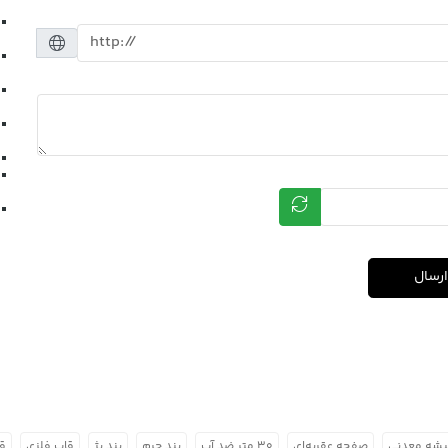
ارسال
شه معدنی
صفحه عقربه‌ای
۳۰ متر ضد آب
بند چرم
بند بژ
قاب فلزی
قا