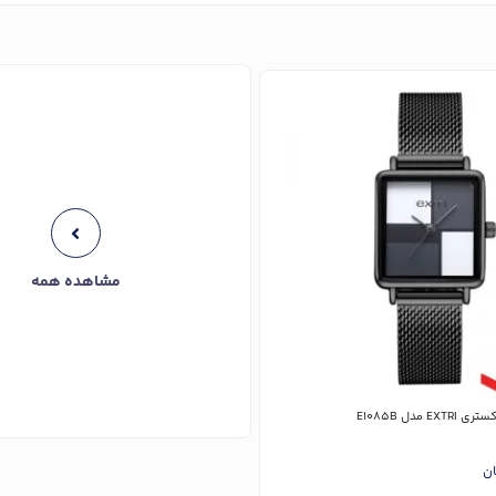
مشاهده همه
 مدل E1085B
ان