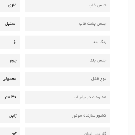
جنس قاب
فلزی
جنس پشت قاب
استیل
رنگ بند
بژ
جنس بند
چرم
نوع قفل
معمولی
مقاومت در برابر آب
30 متر
کشور سازنده موتور
ژاپن
گارانتی ایران