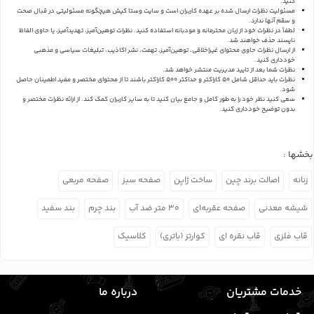
کنید.
مسئولیت نظرات ارسال شده بر عهده کاربران است و سایت وستا کیش هیچگونه مسئولیتی در قبال صحت
و سقم آنها ندارد.
لطفاً در نظرات خود از زبان محترمانه و مودبانه استفاده کنید. نظرات توهین‌آمیز، تهدیدآمیز، یا حاوی الفاظ
ناپسند حذف خواهند شد.
از ارسال نظرات حاوی محتوای غیراخلاقی، توهین‌آمیز، تهمت، نشر اکاذیب، تبلیغات سیاسی و مذهبی
خودداری کنید.
نظرات شما بعد از تایید مدیریت منتشر خواهد شد.
نظرات باید حداقل شامل 50 کاراکتر و حداکثر 500 کاراکتر باشند تا از محتوای مختصر و مفید اطمینان حاصل
شود.
سعی کنید نظر خود را به طور کامل و جامع بیان کنید تا به سایر کاربران کمک کند.
از ارائه نظرات مختصر و
بدون توضیح خودداری کنید.
بخشها :
زنانه
اصالت برند چین
ساخت ژاپن
صفحه سبز
صفحه مربعی
شیشه معدنی
صفحه عقربه‌ای
۳۰ متر ضد آب
بند چرم
بند سفید
قاب فلزی
قاب نقره ای
کوارتز (باتری)
کلاسیک
خدمات مشتریان
درباره ما