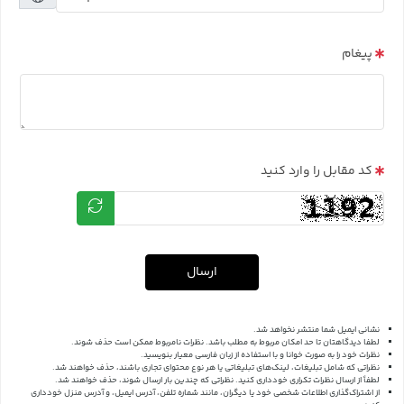
پیغام
کد مقابل را وارد کنید
ارسال
نشانی ایمیل شما منتشر نخواهد شد.
لطفا دیدگاهتان تا حد امکان مربوط به مطلب باشد. نظرات نامربوط ممکن است حذف شوند.
نظرات خود را به صورت خوانا و با استفاده از زبان فارسی معیار بنویسید.
نظراتی که شامل تبلیغات، لینک‌های تبلیغاتی یا هر نوع محتوای تجاری باشند، حذف خواهند شد.
لطفاً از ارسال نظرات تکراری خودداری کنید. نظراتی که چندین بار ارسال شوند، حذف خواهند شد.
از اشتراک‌گذاری اطلاعات شخصی خود یا دیگران، مانند شماره تلفن، آدرس ایمیل، و آدرس منزل خودداری