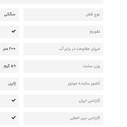
نوع قفل
سگکی
تقویم
میزان مقاومت در برابر آب
200 متر
وزن ساعت
59 گرم
کشور سازنده موتور
ژاپن
گارانتی ایران
گارانتی بین المللی