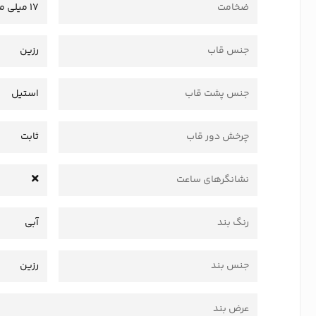
ضخامت
17 میلی متر
جنس قاب
رزین
جنس پشت قاب
استیل
چرخش دور قاب
ثابت
نشانگرهای ساعت
رنگ بند
آبی
جنس بند
رزین
عرض بند