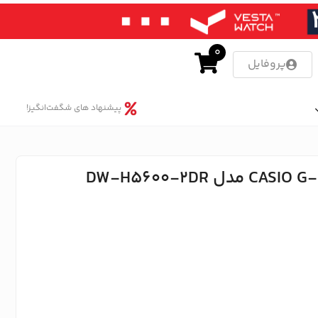
0
پروفایل
پیشنهاد های شگفت‌انگیز!