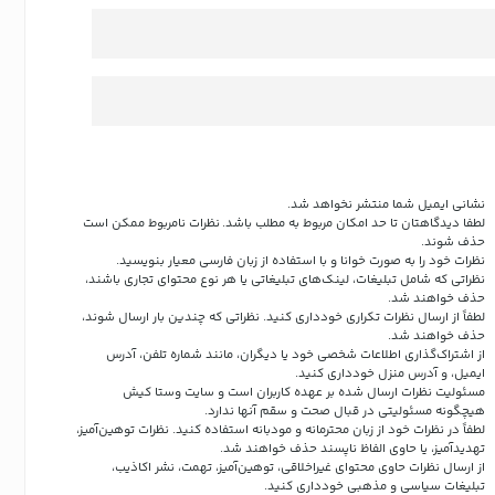
نشانی ایمیل شما منتشر نخواهد شد.
لطفا دیدگاهتان تا حد امکان مربوط به مطلب باشد. نظرات نامربوط ممکن است
حذف شوند.
نظرات خود را به صورت خوانا و با استفاده از زبان فارسی معیار بنویسید.
نظراتی که شامل تبلیغات، لینک‌های تبلیغاتی یا هر نوع محتوای تجاری باشند،
حذف خواهند شد.
لطفاً از ارسال نظرات تکراری خودداری کنید. نظراتی که چندین بار ارسال شوند،
حذف خواهند شد.
از اشتراک‌گذاری اطلاعات شخصی خود یا دیگران، مانند شماره تلفن، آدرس
ایمیل، و آدرس منزل خودداری کنید.
مسئولیت نظرات ارسال شده بر عهده کاربران است و سایت وستا کیش
هیچگونه مسئولیتی در قبال صحت و سقم آنها ندارد.
لطفاً در نظرات خود از زبان محترمانه و مودبانه استفاده کنید. نظرات توهین‌آمیز،
تهدیدآمیز، یا حاوی الفاظ ناپسند حذف خواهند شد.
از ارسال نظرات حاوی محتوای غیراخلاقی، توهین‌آمیز، تهمت، نشر اکاذیب،
تبلیغات سیاسی و مذهبی خودداری کنید.