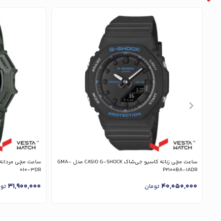
ساعت مچی زنانه کاسیو جی‌شاک CASIO G-SHOCK مدل GMA-
010-3DR
P2100BA-1ADR
31,900,000
40,050,000
تومان
تو