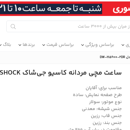
ی
براساس ویژگی
براساس قیمت
برندها
بلاگ
ساعت مچی مردانه کاسیو جی‌شاک CASIO G-SHOCK مدل DW-H5600-2DR
مناسب برای: آقایان
طرح صفحه نمایش: ساده
نوع موتور: سولار
جنس شیشه: معدنی
جنس قاب: رزین
جنس بند: رزین
مقاومت در برابر آب: 200 متر