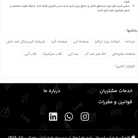
شود.
سعی کنید نظر خود را به طور کامل و جامع بیان کنید تا به سایر کاربران کمک کند.
از ارائه نظرات مختصر و
بدون توضیح خودداری کنید.
بخشها :
مردانه
اصالت برند ایتالیا
صفحه آبی
صفحه گرد
شیشه کریستال ضد خش
صفحه عقربه‌ای
۵۰ متر ضد آب
بند آبی
قاب سرامیک
قاب آبی
کوارتز (باتری)
خدمات مشتریان
درباره ما
قوانین و مقررات
قلهک، خیابان شریعتی (رو به شمال)، نرسیده به خیابان یخچال، پلاک ۱۴۶۹،