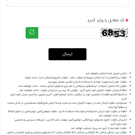
کد مقابل را وارد کنید
ارسال
نشانی ایمیل شما منتشر نخواهد شد.
لطفا دیدگاهتان تا حد امکان مربوط به مطلب باشد. نظرات نامربوط ممکن است حذف شوند.
نظرات خود را به صورت خوانا و با استفاده از زبان فارسی معیار بنویسید.
نظراتی که شامل تبلیغات، لینک‌های تبلیغاتی یا هر نوع محتوای تجاری باشند، حذف خواهند شد.
لطفاً از ارسال نظرات تکراری خودداری کنید. نظراتی که چندین بار ارسال شوند، حذف خواهند شد.
از اشتراک‌گذاری اطلاعات شخصی خود یا دیگران، مانند شماره تلفن، آدرس ایمیل، و آدرس منزل خودداری
کنید.
مسئولیت نظرات ارسال شده بر عهده کاربران است و سایت وستا کیش هیچگونه مسئولیتی در قبال صحت
و سقم آنها ندارد.
لطفاً در نظرات خود از زبان محترمانه و مودبانه استفاده کنید. نظرات توهین‌آمیز، تهدیدآمیز، یا حاوی الفاظ
ناپسند حذف خواهند شد.
از ارسال نظرات حاوی محتوای غیراخلاقی، توهین‌آمیز، تهمت، نشر اکاذیب، تبلیغات سیاسی و مذهبی
خودداری کنید.
نظرات شما بعد از تایید مدیریت منتشر خواهد شد.
نظرات باید حداقل شامل 50 کاراکتر و حداکثر 500 کاراکتر باشند تا از محتوای مختصر و مفید اطمینان حاصل