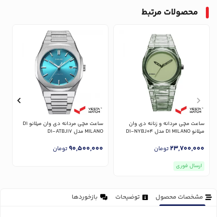
محصولات مرتبط
ساعت مچی مردانه و زنانه دی وان
ساعت مچی مردانه دی وان میلانو D1
میلانو D1 MILANO مدل D1-NYBJ04
MILANO مدل D1-ATBJ17
ANO
0
90,500,000
23,700,000
تومان
تومان
ارسال فوری
مشخصات محصول
توضیحات
بازخوردها