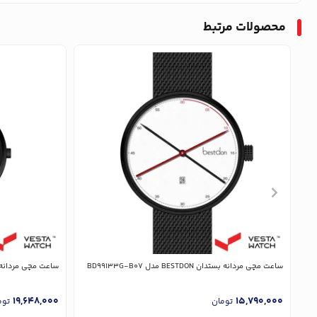
محصولات مرتبط
ساعت مچی مردانه بستدان BESTDON مدل BD99133G-B07
ساعت مچی مردانه بستدان Bestdon 
19,648,000
15,790,000
تومان
توم