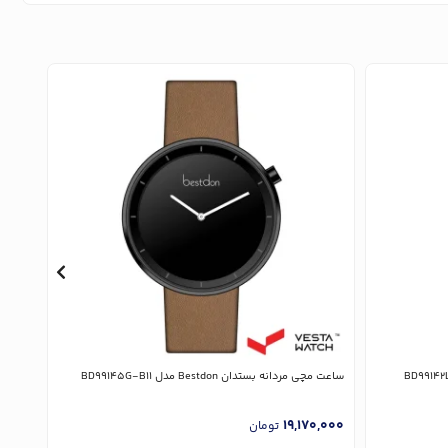
ساعت مچی مردانه بستدان Bestdon مدل BD99145G-B11
ساعت مچی م
,000
19,170,000
تومان