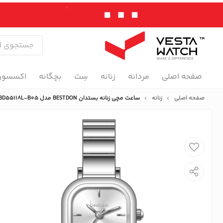
صفحه اصلی
مردانه
زنانه
سِت
بچگانه
اکسسور
صفحه اصلی
زنانه
ساعت مچی زنانه بستدان BESTDON مدل BD55118L-B05