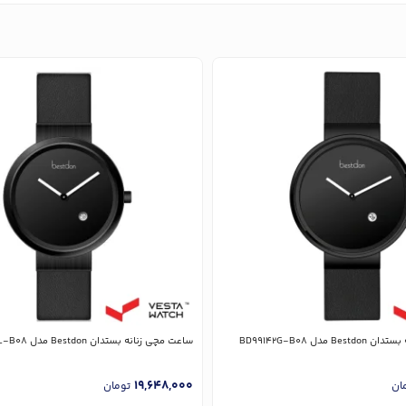
مدل BD99142G-B08
ساعت مچی زنانه بستدان Bestdon مدل BD99142L-B08
19,648,000
ان
تومان