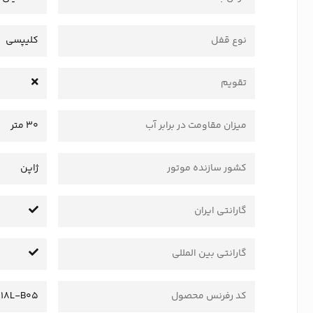
نوع قفل
کلیپسی
تقویم
میزان مقاومت در برابر آب
30 متر
کشور سازنده موتور
ژاپن
گارانتی ایران
گارانتی بین المللی
کد رفرنس محصول
18L-B05