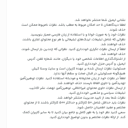
نشانی ایمیل شما منتشر نخواهد شد.
لطفا دیدگاهتان تا حد امکان مربوط به مطلب باشد. نظرات نامربوط ممکن است
حذف شوند.
نظرات خود را به صورت خوانا و با استفاده از زبان فارسی معیار بنویسید.
نظراتی که شامل تبلیغات، لینک‌های تبلیغاتی یا هر نوع محتوای تجاری باشند،
حذف خواهند شد.
لطفاً از ارسال نظرات تکراری خودداری کنید. نظراتی که چندین بار ارسال شوند،
حذف خواهند شد.
از اشتراک‌گذاری اطلاعات شخصی خود یا دیگران، مانند شماره تلفن، آدرس
ایمیل، و آدرس منزل خودداری کنید.
مسئولیت نظرات ارسال شده بر عهده کاربران است و سایت وستا کیش
هیچگونه مسئولیتی در قبال صحت و سقم آنها ندارد.
لطفاً در نظرات خود از زبان محترمانه و مودبانه استفاده کنید. نظرات توهین‌آمیز،
تهدیدآمیز، یا حاوی الفاظ ناپسند حذف خواهند شد.
از ارسال نظرات حاوی محتوای غیراخلاقی، توهین‌آمیز، تهمت، نشر اکاذیب،
تبلیغات سیاسی و مذهبی خودداری کنید.
نظرات شما بعد از تایید مدیریت منتشر خواهد شد.
نظرات باید حداقل شامل 50 کاراکتر و حداکثر 500 کاراکتر باشند تا از محتوای
مختصر و مفید اطمینان حاصل شود.
سعی کنید نظر خود را به طور کامل و جامع بیان کنید تا به سایر کاربران کمک
کند.
از ارائه نظرات مختصر و بدون توضیح خودداری کنید.