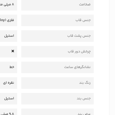
ضخامت
8 میلی متر
جنس قاب
فلزی (Alloy)
جنس پشت قاب
استیل
چرخش دور قاب
نشانگرهای ساعت
خط
رنگ بند
نقره ای
جنس بند
استیل
عرض بند
9.8 میلی متر