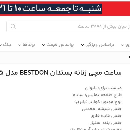
ی
براساس ویژگی
براساس قیمت
برندها
بلاگ
ساعت مچی زنانه بستدان BESTDON مدل BD55118L-B05
مناسب برای: بانوان
طرح صفحه نمایش: ساده
نوع موتور: کوارتز (باتری)
جنس شیشه: معدنی
جنس قاب: فلزی
جنس بند: استیل
مقاومت در برابر آب: 30 متر