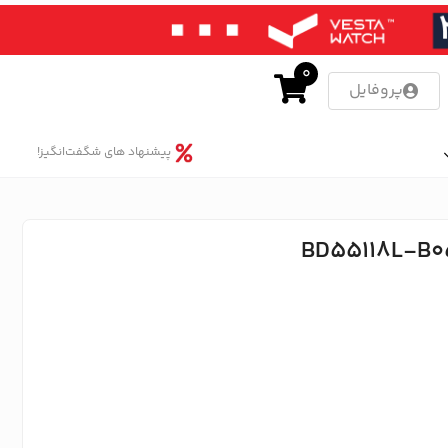
0
پروفایل
پیشنهاد های شگفت‌انگیز!