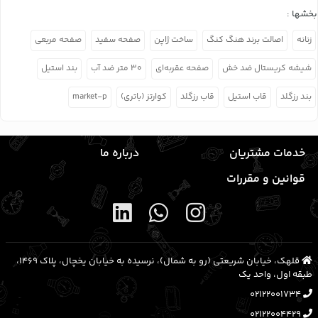
بخشها :
زنانه
اصالت برند هنگ کنگ
ساخت ژاپن
صفحه سفید
صفحه مربعی
شیشه کریستال ضد خش
صفحه عقربه‌ای
۳۰ متر ضد آب
بند استیل
بند رزگلد
قاب استیل
قاب رزگلد
کوارتز (باتری)
market-p
خدمات مشتریان
درباره ما
قوانین و مقررات
قلهک، خیابان شریعتی (رو به شمال)، نرسیده به خیابان یخچال، پلاک ۱۴۶۹،
طبقه اول، واحد یک
02122001734
02122004429