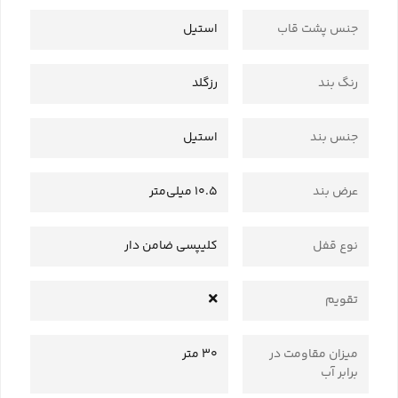
جنس پشت قاب
استیل
رنگ بند
رزگلد
جنس بند
استیل
عرض بند
10.5 میلی‌متر
نوع قفل
کلیپسی ضامن دار
تقویم
میزان مقاومت در
30 متر
برابر آب