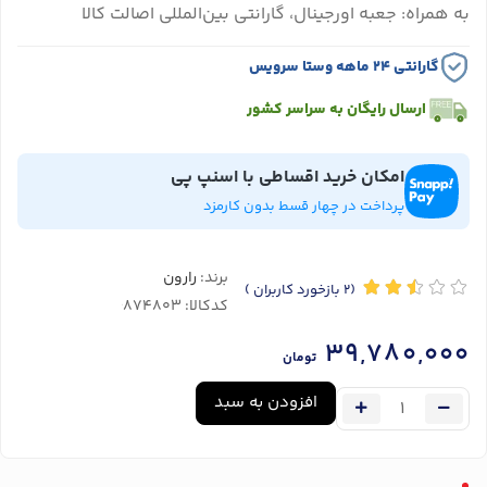
به همراه: جعبه اورجینال، گارانتی بین‌المللی اصالت کالا
گارانتی ۲۴ ماهه وستا سرویس
ارسال رایگان به سراسر کشور
امکان خرید اقساطی با اسنپ پی
پرداخت در چهار قسط بدون کارمزد
برند:
رارون
(2
بازخورد کاربران
)
کدکالا:
39,780,000
تومان
افزودن به سبد