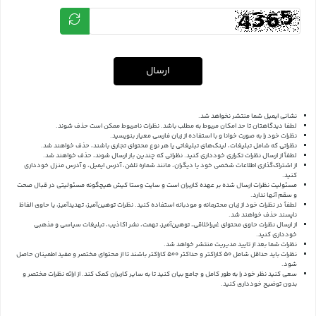
ارسال
نشانی ایمیل شما منتشر نخواهد شد.
لطفا دیدگاهتان تا حد امکان مربوط به مطلب باشد. نظرات نامربوط ممکن است حذف شوند.
نظرات خود را به صورت خوانا و با استفاده از زبان فارسی معیار بنویسید.
نظراتی که شامل تبلیغات، لینک‌های تبلیغاتی یا هر نوع محتوای تجاری باشند، حذف خواهند شد.
لطفاً از ارسال نظرات تکراری خودداری کنید. نظراتی که چندین بار ارسال شوند، حذف خواهند شد.
از اشتراک‌گذاری اطلاعات شخصی خود یا دیگران، مانند شماره تلفن، آدرس ایمیل، و آدرس منزل خودداری
کنید.
مسئولیت نظرات ارسال شده بر عهده کاربران است و سایت وستا کیش هیچگونه مسئولیتی در قبال صحت
و سقم آنها ندارد.
لطفاً در نظرات خود از زبان محترمانه و مودبانه استفاده کنید. نظرات توهین‌آمیز، تهدیدآمیز، یا حاوی الفاظ
ناپسند حذف خواهند شد.
از ارسال نظرات حاوی محتوای غیراخلاقی، توهین‌آمیز، تهمت، نشر اکاذیب، تبلیغات سیاسی و مذهبی
خودداری کنید.
نظرات شما بعد از تایید مدیریت منتشر خواهد شد.
نظرات باید حداقل شامل 50 کاراکتر و حداکثر 500 کاراکتر باشند تا از محتوای مختصر و مفید اطمینان حاصل
شود.
سعی کنید نظر خود را به طور کامل و جامع بیان کنید تا به سایر کاربران کمک کند.
از ارائه نظرات مختصر و
بدون توضیح خودداری کنید.