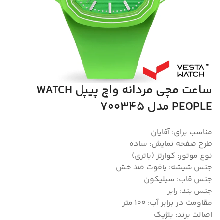
ساعت مچی مردانه واچ پیپل WATCH
PEOPLE مدل 700345
مناسب برای: آقایان
طرح صفحه نمایش: ساده
نوع موتور: کوارتز (باتری)
جنس شیشه: یاقوت ضد خش
جنس قاب: سیلیکون
جنس بند: رابر
مقاومت در برابر آب: 100 متر
اصالت برند: بلژیک