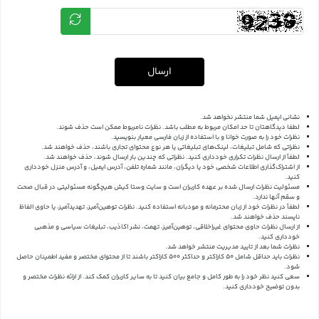
ارسال
نشانی ایمیل شما منتشر نخواهد شد.
لطفا دیدگاهتان تا حد امکان مربوط به مطلب باشد. نظرات نامربوط ممکن است حذف شوند.
نظرات خود را به صورت خوانا و با استفاده از زبان فارسی معیار بنویسید.
نظراتی که شامل تبلیغات، لینک‌های تبلیغاتی یا هر نوع محتوای تجاری باشند، حذف خواهند شد.
لطفاً از ارسال نظرات تکراری خودداری کنید. نظراتی که چندین بار ارسال شوند، حذف خواهند شد.
از اشتراک‌گذاری اطلاعات شخصی خود یا دیگران، مانند شماره تلفن، آدرس ایمیل، و آدرس منزل خودداری
کنید.
مسئولیت نظرات ارسال شده بر عهده کاربران است و سایت وستا کیش هیچگونه مسئولیتی در قبال صحت
و سقم آنها ندارد.
لطفاً در نظرات خود از زبان محترمانه و مودبانه استفاده کنید. نظرات توهین‌آمیز، تهدیدآمیز، یا حاوی الفاظ
ناپسند حذف خواهند شد.
از ارسال نظرات حاوی محتوای غیراخلاقی، توهین‌آمیز، تهمت، نشر اکاذیب، تبلیغات سیاسی و مذهبی
خودداری کنید.
نظرات شما بعد از تایید مدیریت منتشر خواهد شد.
نظرات باید حداقل شامل 50 کاراکتر و حداکثر 500 کاراکتر باشند تا از محتوای مختصر و مفید اطمینان حاصل
شود.
سعی کنید نظر خود را به طور کامل و جامع بیان کنید تا به سایر کاربران کمک کند.
از ارائه نظرات مختصر و
بدون توضیح خودداری کنید.