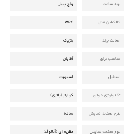
برند ساعت
واچ پیپل
کالکشن مدل
WP4
اصالت برند
بلژیک
مناسب برای
آقایان
استایل
اسپورت
تکنولوژی موتور
کوارتز (باتری)
طرح صفحه نمایش
ساده
نوع صفحه نمایش
عقربه ای (آنالوگ)