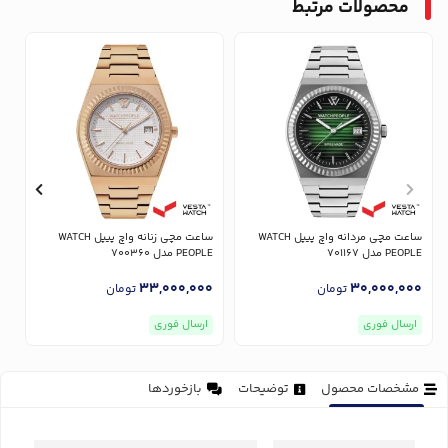
محصولات مرتبط
ساعت مچی مردانه واچ پیپل WATCH
ساعت مچی زنانه واچ پیپل WATCH
PEOPLE مدل 701167
PEOPLE مدل 700360
LE
0
33,000,000
30,000,000
تومان
تومان
ارسال فوری
ارسال فوری
مشخصات محصول
توضیحات
بازخوردها