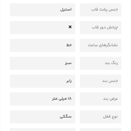
جنس پشت قاب
استیل
چرخش دور قاب
نشانگرهای ساعت
خط
رنگ بند
سبز
جنس بند
رابر
عرض بند
18 میلی متر
نوع قفل
سگکی