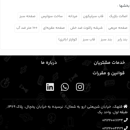
بخشها :
اصالت بلژیک
قاب سیلیکون
مردانه
ساخت سوئیس
صفحه سبز
صفحه مربعی
شیشه یاقوت ضد خش
صفحه عقربه‌ای
۱۰۰ متر ضد آب
بند رابر
بند سبز
قاب سبز
کوارتز (باتری)
خدمات مشتریان
درباره ما
قوانین و مقررات
قلهک، خیابان شریعتی (رو به شمال)، نرسیده به خیابان یخچال، پلاک ۱۴۶۹،
طبقه اول، واحد یک
02122001734
02122004429