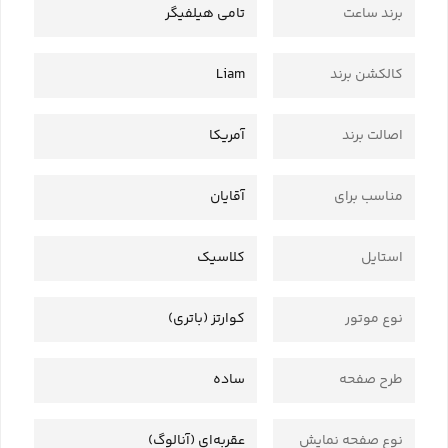
برند ساعت
تامی هیلفیگر
کالکشن برند
Liam
اصالت برند
آمریکا
مناسب برای
آقایان
استایل
کلاسیک
نوع موتور
کوارتز (باتری)
طرح صفحه
ساده
نوع صفحه نمایش
عقربه‌ای (آنالوگ)