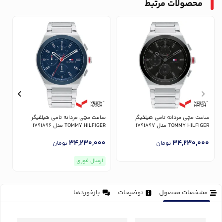
محصولات مرتبط
ساعت مچی مردانه تامی هیلفیگر
ساعت مچی مردانه تامی هیلفیگر
س
TOMMY HILFIGER مدل 1791897
TOMMY HILFIGER مدل 1791896
ER
0
34,230,000
34,230,000
تومان
تومان
ارسال فوری
مشخصات محصول
توضیحات
بازخوردها