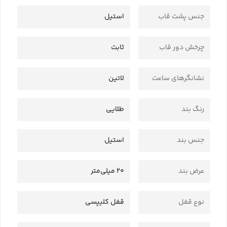
جنس پشت قاب
استیل
چرخش دور قاب
ثابت
نشانگرهای ساعت
لاتین
رنگ بند
طلایی
جنس بند
استیل
عرض بند
20 میلی‌متر
نوع قفل
قفل کلیپسی