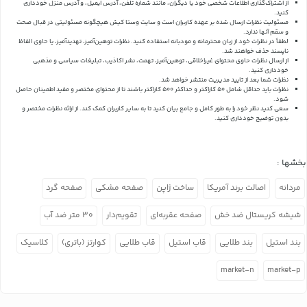
از اشتراک‌گذاری اطلاعات شخصی خود یا دیگران، مانند شماره تلفن، آدرس ایمیل، و آدرس منزل خودداری
کنید.
مسئولیت نظرات ارسال شده بر عهده کاربران است و سایت وستا کیش هیچگونه مسئولیتی در قبال صحت
و سقم آنها ندارد.
لطفاً در نظرات خود از زبان محترمانه و مودبانه استفاده کنید. نظرات توهین‌آمیز، تهدیدآمیز، یا حاوی الفاظ
ناپسند حذف خواهند شد.
از ارسال نظرات حاوی محتوای غیراخلاقی، توهین‌آمیز، تهمت، نشر اکاذیب، تبلیغات سیاسی و مذهبی
خودداری کنید.
نظرات شما بعد از تایید مدیریت منتشر خواهد شد.
نظرات باید حداقل شامل 50 کاراکتر و حداکثر 500 کاراکتر باشند تا از محتوای مختصر و مفید اطمینان حاصل
شود.
سعی کنید نظر خود را به طور کامل و جامع بیان کنید تا به سایر کاربران کمک کند.
از ارائه نظرات مختصر و
بدون توضیح خودداری کنید.
بخشها :
مردانه
اصالت برند آمریکا
ساخت ژاپن
صفحه مشکی
صفحه گرد
شیشه کریستال ضد خش
صفحه عقربه‌ای
تقویم‌دار
۳۰ متر ضد آب
بند استیل
بند طلایی
قاب استیل
قاب طلایی
کوارتز (باتری)
کلاسیک
market-n
market-p