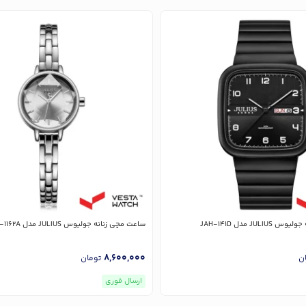
JU مدل JAH-141D
ساعت مچی زنانه جولیوس JULIUS مدل JA-1162A
8,600,000
ن
تومان
ارسال فوری