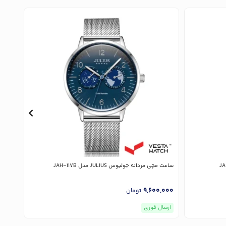
ساعت مچی مردانه جولیوس JULIUS مدل JAH-117B
ساعت مچی 
,000
9,600,000
تومان
ارسال فوری
ارسا