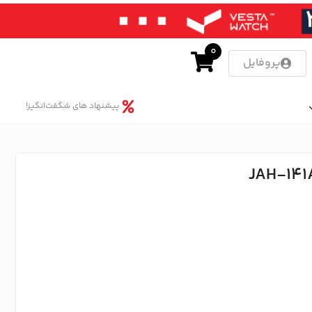
0
پروفایل
پیشنهاد های شگفت‌انگیز!