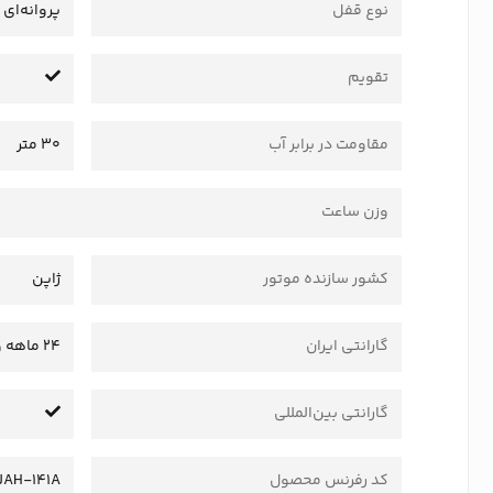
نوع قفل
پروانه‌ای
تقویم
مقاومت در برابر آب
30 متر
وزن ساعت
کشور سازنده موتور
ژاپن
گارانتی ایران
24 ماهه وستا سرویس
گارانتی بین‌المللی
کد رفرنس محصول
JAH-141A