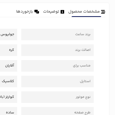
مشخصات محصول
توضیحات
بازخوردها
برند ساعت
جولیوس
اصالت برند
کره
مناسب برای
آقایان
استایل
کلاسیک
نوع موتور
کوارتز (بات
طرح صفحه
ساده