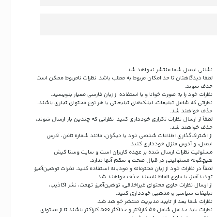
نشانی ایمیل شما منتشر نخواهد شد.
لطفا دیدگاهتان تا حد امکان مربوط به مطلب باشد. نظرات نامربوط ممکن است
حذف شوند.
نظرات خود را به صورت خوانا و با استفاده از زبان فارسی معیار بنویسید.
نظراتی که شامل تبلیغات، لینک‌های تبلیغاتی یا هر نوع محتوای تجاری باشند،
حذف خواهند شد.
لطفاً از ارسال نظرات تکراری خودداری کنید. نظراتی که چندین بار ارسال شوند،
حذف خواهند شد.
از اشتراک‌گذاری اطلاعات شخصی خود یا دیگران، مانند شماره تلفن، آدرس
ایمیل، و آدرس منزل خودداری کنید.
مسئولیت نظرات ارسال شده بر عهده کاربران است و سایت وستا کیش
هیچگونه مسئولیتی در قبال صحت و سقم آنها ندارد.
لطفاً در نظرات خود از زبان محترمانه و مودبانه استفاده کنید. نظرات توهین‌آمیز،
تهدیدآمیز، یا حاوی الفاظ ناپسند حذف خواهند شد.
از ارسال نظرات حاوی محتوای غیراخلاقی، توهین‌آمیز، تهمت، نشر اکاذیب،
تبلیغات سیاسی و مذهبی خودداری کنید.
نظرات شما بعد از تایید مدیریت منتشر خواهد شد.
نظرات باید حداقل شامل 50 کاراکتر و حداکثر 500 کاراکتر باشند تا از محتوای