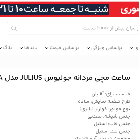
ی
براساس ویژگی
براساس قیمت
برندها
بلاگ
ساعت مچی مردانه جولیوس JULIUS مدل JAH-141A
مناسب برای: آقایان
طرح صفحه نمایش: ساده
نوع موتور: کوارتز (باتری)
جنس شیشه: معدنی
جنس قاب: استیل
جنس بند: استیل
مقاومت در برابر آب: 30 متر