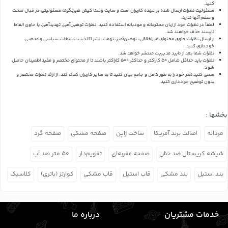
کنید.
مسئولیت نظرات ارسال شده بر عهده کاربران است و سایت وستا کیش هیچگونه مسئولیتی در قبال صحت
و سقم آنها ندارد.
لطفاً در نظرات خود از زبان محترمانه و مودبانه استفاده کنید. نظرات توهین‌آمیز، تهدیدآمیز، یا حاوی الفاظ
ناپسند حذف خواهند شد.
از ارسال نظرات حاوی محتوای غیراخلاقی، توهین‌آمیز، تهمت، نشر اکاذیب، تبلیغات سیاسی و مذهبی
خودداری کنید.
نظرات شما بعد از تایید مدیریت منتشر خواهد شد.
نظرات باید حداقل شامل 50 کاراکتر و حداکثر 500 کاراکتر باشند تا از محتوای مختصر و مفید اطمینان حاصل
شود.
سعی کنید نظر خود را به طور کامل و جامع بیان کنید تا به سایر کاربران کمک کند.
از ارائه نظرات مختصر و
بدون توضیح خودداری کنید.
بخشها :
مردانه
اصالت برند آمریکا
ساخت ژاپن
صفحه مشکی
صفحه گرد
شیشه کریستال ضد خش
صفحه عقربه‌ای
تقویم‌دار
۵۰ متر ضد آب
بند استیل
بند مشکی
قاب استیل
قاب مشکی
کوارتز (باتری)
کلاسیک
خدمات مشتریان
درباره ما