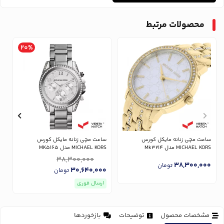
محصولات مرتبط
20%
ساعت مچی زنانه مایکل کورس
ساعت مچی زنانه مایکل کورس
س
MICHAEL KORS مدل Mk3214
MICHAEL KORS مدل MK5165
RS
38,300,000
0
38,300,000
تومان
30,640,000
تومان
ارسال فوری
مشخصات محصول
توضیحات
بازخوردها