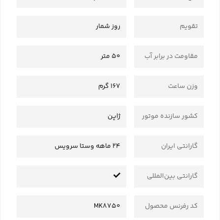
تقویم
روز شمار
مقاومت در برابر آب
50 متر
وزن ساعت
167 گرم
کشور سازنده موتور
ژاپن
گارانتی ایران
24 ماهه وستا سرویس
گارانتی بین‌المللی
کد رفرنس محصول
MK8750