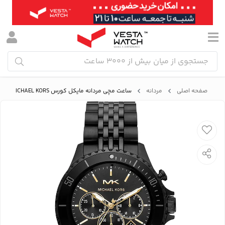
صفحه اصلی
مردانه
ساعت مچی مردانه مایکل کورس MICHAEL KORS مدل MK8750