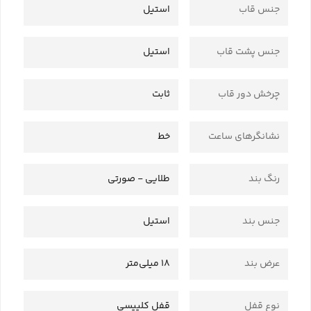
جنس قاب
استیل
جنس پشت قاب
استیل
چرخش دور قاب
ثابت
نشانگرهای ساعت
خط
رنگ بند
طلایی - صورتی
جنس بند
استیل
عرض بند
18 میلی‌متر
نوع قفل
قفل کلیپسی