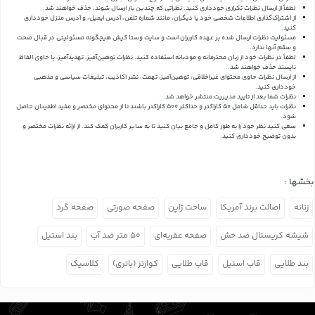
لطفاً از ارسال نظرات تکراری خودداری کنید. نظراتی که چندین بار ارسال شوند، حذف خواهند شد.
از اشتراک‌گذاری اطلاعات شخصی خود یا دیگران، مانند شماره تلفن، آدرس ایمیل، و آدرس منزل خودداری
کنید.
مسئولیت نظرات ارسال شده بر عهده کاربران است و سایت وستا کیش هیچگونه مسئولیتی در قبال صحت
و سقم آنها ندارد.
لطفاً در نظرات خود از زبان محترمانه و مودبانه استفاده کنید. نظرات توهین‌آمیز، تهدیدآمیز، یا حاوی الفاظ
ناپسند حذف خواهند شد.
از ارسال نظرات حاوی محتوای غیراخلاقی، توهین‌آمیز، تهمت، نشر اکاذیب، تبلیغات سیاسی و مذهبی
خودداری کنید.
نظرات شما بعد از تایید مدیریت منتشر خواهد شد.
نظرات باید حداقل شامل 50 کاراکتر و حداکثر 500 کاراکتر باشند تا از محتوای مختصر و مفید اطمینان حاصل
شود.
سعی کنید نظر خود را به طور کامل و جامع بیان کنید تا به سایر کاربران کمک کند.
از ارائه نظرات مختصر و
بدون توضیح خودداری کنید.
بخشها :
زنانه
اصالت برند آمریکا
ساخت ژاپن
صفحه صورتی
صفحه گرد
شیشه کریستال ضد خش
صفحه عقربه‌ای
۵۰ متر ضد آب
بند استیل
بند طلایی
قاب استیل
قاب طلایی
کوارتز (باتری)
کلاسیک