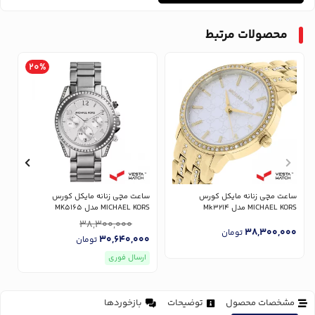
محصولات مرتبط
20%
ساعت مچی زنانه مایکل کورس
ساعت مچی زنانه مایکل کورس
س
MICHAEL KORS مدل Mk3214
MICHAEL KORS مدل MK5165
RS
38,300,000
0
38,300,000
تومان
30,640,000
تومان
ارسال فوری
مشخصات محصول
توضیحات
بازخوردها