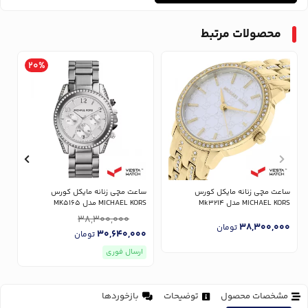
محصولات مرتبط
20%
ساعت مچی زنانه مایکل کورس
ساعت مچی زنانه مایکل کورس
س
MICHAEL KORS مدل Mk3214
MICHAEL KORS مدل MK5165
RS
38,300,000
0
38,300,000
تومان
30,640,000
تومان
ارسال فوری
مشخصات محصول
توضیحات
بازخوردها