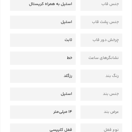
جنس قاب
استیل به همراه کریستال
جنس پشت قاب
استیل
چرخش دور قاب
ثابت
نشانگرهای ساعت
خط
رنگ بند
رزگلد
جنس بند
استیل
عرض بند
14 میلی‌متر
نوع قفل
قفل کلیپسی