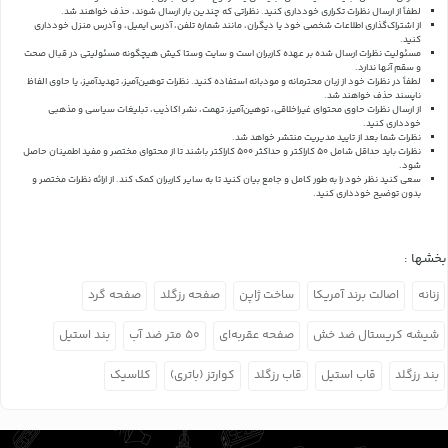
لطفاً از ارسال نظرات تکراری خودداری کنید. نظراتی که چندین بار ارسال شوند، حذف خواهند شد.
از اشتراک‌گذاری اطلاعات شخصی خود یا دیگران، مانند شماره تلفن، آدرس ایمیل، و آدرس منزل خودداری
کنید.
مسئولیت نظرات ارسال شده بر عهده کاربران است و سایت وستا کیش هیچگونه مسئولیتی در قبال صحت
و سقم آنها ندارد.
لطفاً در نظرات خود از زبان محترمانه و مودبانه استفاده کنید. نظرات توهین‌آمیز، تهدیدآمیز، یا حاوی الفاظ
ناپسند حذف خواهند شد.
از ارسال نظرات حاوی محتوای غیراخلاقی، توهین‌آمیز، تهمت، نشر اکاذیب، تبلیغات سیاسی و مذهبی
خودداری کنید.
نظرات شما بعد از تایید مدیریت منتشر خواهد شد.
نظرات باید حداقل شامل 50 کاراکتر و حداکثر 500 کاراکتر باشند تا از محتوای مختصر و مفید اطمینان حاصل
شود.
سعی کنید نظر خود را به طور کامل و جامع بیان کنید تا به سایر کاربران کمک کند.
از ارائه نظرات مختصر و
بدون توضیح خودداری کنید.
بخشها :
زنانه
اصالت برند آمریکا
ساخت ژاپن
صفحه رزگلد
صفحه گرد
شیشه کریستال ضد خش
صفحه عقربه‌ای
۵۰ متر ضد آب
بند استیل
بند رزگلد
قاب استیل
قاب رزگلد
کوارتز (باتری)
کلاسیک