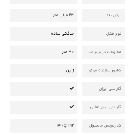
عرض بند
24 میلی متر
نوع قفل
سگکی ساده
مقاومت در برابر آب
30 متر
کشور سازنده موتور
ژاپن
گارانتی ایران
گارانتی بین‌المللی
کد رفرنس محصول
IV16Q1292