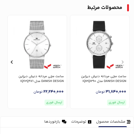
محصولات مرتبط
ساعت مچی مردانه دنیش دیزاین
ساعت مچی مردانه دنیش دیزاین
س
DANISH DESIGN مدل IQ12Q1290
DANISH DESIGN مدل IQ62Q971
GN
0
22,240,000
31,840,000
تومان
تومان
ارسال فوری
ارسال فوری
مشخصات محصول
توضیحات
بازخوردها