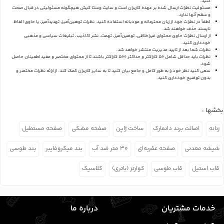
کنید.
مسئولیت نظرات ارسال شده بر عهده کاربران است و سایت وستا کیش هیچگونه مسئولیتی در قبال صحت
و سقم آنها ندارد.
لطفاً در نظرات خود از زبان محترمانه و مودبانه استفاده کنید. نظرات توهین‌آمیز، تهدیدآمیز، یا حاوی الفاظ
ناپسند حذف خواهند شد.
از ارسال نظرات حاوی محتوای غیراخلاقی، توهین‌آمیز، تهمت، نشر اکاذیب، تبلیغات سیاسی و مذهبی
خودداری کنید.
نظرات شما بعد از تایید مدیریت منتشر خواهد شد.
نظرات باید حداقل شامل 50 کاراکتر و حداکثر 500 کاراکتر باشند تا از محتوای مختصر و مفید اطمینان حاصل
شود.
سعی کنید نظر خود را به طور کامل و جامع بیان کنید تا به سایر کاربران کمک کند.
از ارائه نظرات مختصر و
بدون توضیح خودداری کنید.
بخشها :
زنانه
اصالت برند دانمارک
ساخت ژاپن
صفحه مشکی
صفحه مستطیل
شیشه معدنی
صفحه عقربه‌ای
۳۰ متر ضد آب
بند میکروفایبر
بند طوسی
قاب استیل
قاب طوسی
کوارتز (باتری)
کلاسیک
خدمات مشتریان
درباره ما