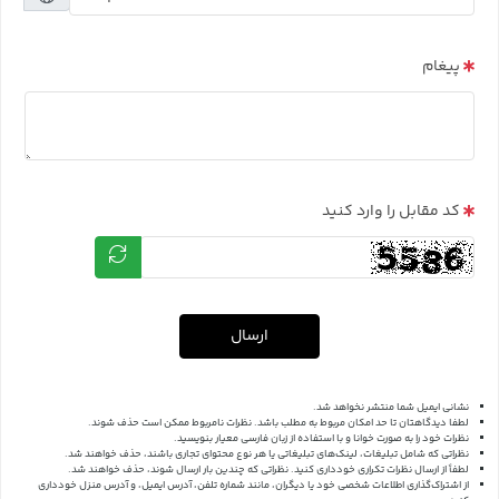
پیغام
کد مقابل را وارد کنید
ارسال
نشانی ایمیل شما منتشر نخواهد شد.
لطفا دیدگاهتان تا حد امکان مربوط به مطلب باشد. نظرات نامربوط ممکن است حذف شوند.
نظرات خود را به صورت خوانا و با استفاده از زبان فارسی معیار بنویسید.
نظراتی که شامل تبلیغات، لینک‌های تبلیغاتی یا هر نوع محتوای تجاری باشند، حذف خواهند شد.
لطفاً از ارسال نظرات تکراری خودداری کنید. نظراتی که چندین بار ارسال شوند، حذف خواهند شد.
از اشتراک‌گذاری اطلاعات شخصی خود یا دیگران، مانند شماره تلفن، آدرس ایمیل، و آدرس منزل خودداری