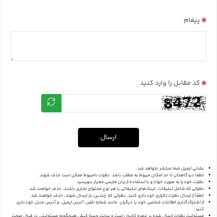
پیغام
کد مقابل را وارد کنید
ارسال
نشانی ایمیل شما منتشر نخواهد شد.
لطفا دیدگاهتان تا حد امکان مربوط به مطلب باشد. نظرات نامربوط ممکن است حذف شوند.
نظرات خود را به صورت خوانا و با استفاده از زبان فارسی معیار بنویسید.
نظراتی که شامل تبلیغات، لینک‌های تبلیغاتی یا هر نوع محتوای تجاری باشند، حذف خواهند شد.
لطفاً از ارسال نظرات تکراری خودداری کنید. نظراتی که چندین بار ارسال شوند، حذف خواهند شد.
از اشتراک‌گذاری اطلاعات شخصی خود یا دیگران، مانند شماره تلفن، آدرس ایمیل، و آدرس منزل خودداری
کنید.
مسئولیت نظرات ارسال شده بر عهده کاربران است و سایت وستا کیش هیچگونه مسئولیتی در قبال صحت