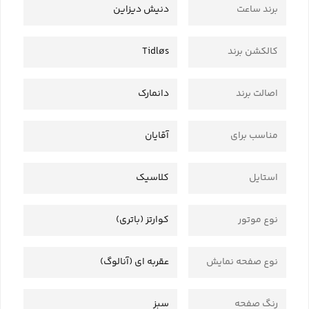
برند ساعت
دنیش دیزاین
کالکشن برند
Tidløs
اصالت برند
دانمارک
مناسب برای
آقایان
استایل
کلاسیک
نوع موتور
کوارتز (باتری)
نوع صفحه نمایش
عقربه ای (آنالوگ)
رنگ صفحه
سبز