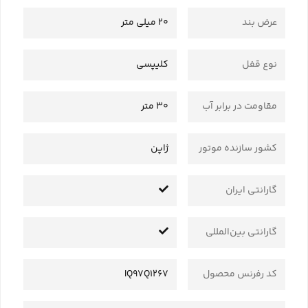
عرض بند
20 میلی متر
نوع قفل
کلیپسی
مقاومت در برابر آب
30 متر
کشور سازنده موتور
ژاپن
گارانتی ایران
گارانتی بین‌المللی
کد رفرنس محصول
IQ97Q1267