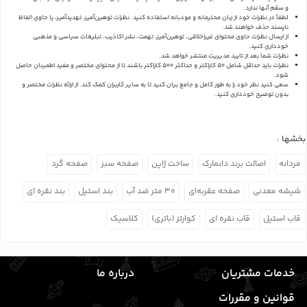
و سقم آنها ندارد.
لطفاً در نظرات خود از زبان محترمانه و مودبانه استفاده کنید. نظرات توهین‌آمیز، تهدیدآمیز، یا حاوی الفاظ
ناپسند حذف خواهند شد.
از ارسال نظرات حاوی محتوای غیراخلاقی، توهین‌آمیز، تهمت، نشر اکاذیب، تبلیغات سیاسی و مذهبی
خودداری کنید.
نظرات شما بعد از تایید مدیریت منتشر خواهد شد.
نظرات باید حداقل شامل 50 کاراکتر و حداکثر 500 کاراکتر باشند تا از محتوای مختصر و مفید اطمینان حاصل
شود.
سعی کنید نظر خود را به طور کامل و جامع بیان کنید تا به سایر کاربران کمک کند.
از ارائه نظرات مختصر و
بدون توضیح خودداری کنید.
بخشها :
مردانه
اصالت برند دانمارک
ساخت ژاپن
صفحه سبز
صفحه گرد
شیشه معدنی
صفحه عقربه‌ای
۳۰ متر ضد آب
بند استیل
بند نقره ای
قاب استیل
قاب نقره ای
کوارتز (باتری)
کلاسیک
خدمات مشتریان
درباره ما
قوانین و مقررات