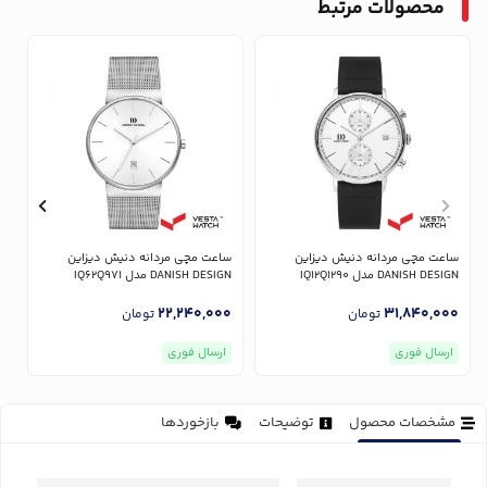
محصولات مرتبط
ساعت مچی مردانه دنیش دیزاین
ساعت مچی مردانه دنیش دیزاین
س
DANISH DESIGN مدل IQ12Q1290
DANISH DESIGN مدل IQ62Q971
GN
0
22,240,000
31,840,000
تومان
تومان
ارسال فوری
ارسال فوری
مشخصات محصول
توضیحات
بازخوردها