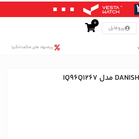
0
پروفایل
پیشنهاد های شگفت‌انگیز!