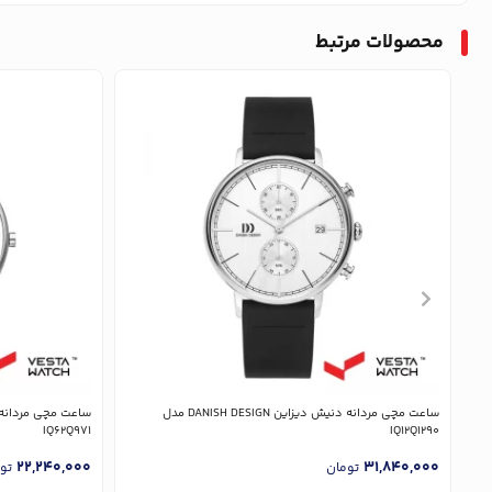
محصولات مرتبط
ساعت مچی مردانه دنیش دیزاین DANISH DESIGN مدل
IQ62Q971
IQ12Q1290
22,240,000
31,840,000
تومان
تو