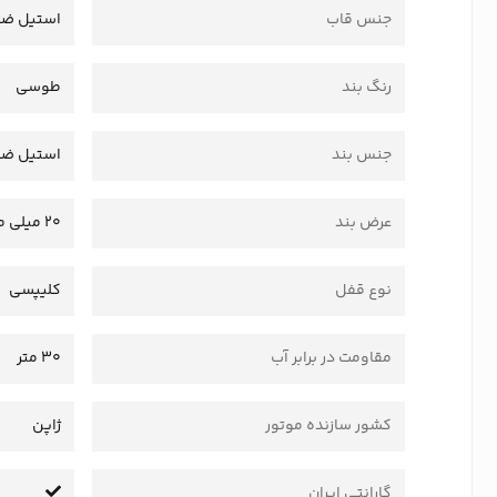
جنس قاب
استیل ضد
رنگ بند
طوسی
جنس بند
استیل ضد
عرض بند
20 میلی متر
نوع قفل
کلیپسی
مقاومت در برابر آب
30 متر
کشور سازنده موتور
ژاپن
گارانتی ایران