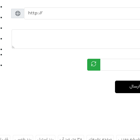
ارسال
شیشه معدنی
صفحه عقربه‌ای
۳۰ متر ضد آب
بند استیل
بند طوسی
قاب ا