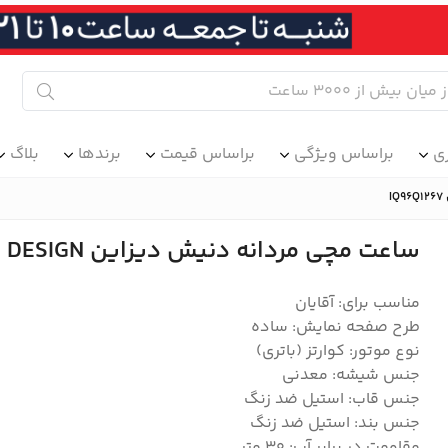
ی
براساس ویژگی
براساس قیمت
برندها
بلاگ
ساعت مچی مردانه دنیش دیزاین DANISH DESIGN مدل IQ96Q1267
مناسب برای: آقایان
طرح صفحه نمایش: ساده
نوع موتور: کوارتز (باتری)
جنس شیشه: معدنی
جنس قاب: استیل ضد زنگ
جنس بند: استیل ضد زنگ
مقاومت در برابر آب: 30 متر