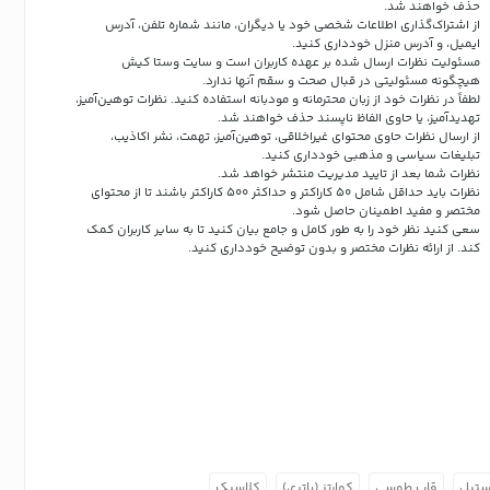
حذف خواهند شد.
از اشتراک‌گذاری اطلاعات شخصی خود یا دیگران، مانند شماره تلفن، آدرس
ایمیل، و آدرس منزل خودداری کنید.
مسئولیت نظرات ارسال شده بر عهده کاربران است و سایت وستا کیش
هیچگونه مسئولیتی در قبال صحت و سقم آنها ندارد.
لطفاً در نظرات خود از زبان محترمانه و مودبانه استفاده کنید. نظرات توهین‌آمیز،
تهدیدآمیز، یا حاوی الفاظ ناپسند حذف خواهند شد.
از ارسال نظرات حاوی محتوای غیراخلاقی، توهین‌آمیز، تهمت، نشر اکاذیب،
تبلیغات سیاسی و مذهبی خودداری کنید.
نظرات شما بعد از تایید مدیریت منتشر خواهد شد.
نظرات باید حداقل شامل 50 کاراکتر و حداکثر 500 کاراکتر باشند تا از محتوای
مختصر و مفید اطمینان حاصل شود.
سعی کنید نظر خود را به طور کامل و جامع بیان کنید تا به سایر کاربران کمک
کند.
از ارائه نظرات مختصر و بدون توضیح خودداری کنید.
ستیل
قاب طوسی
کوارتز (باتری)
کلاسیک