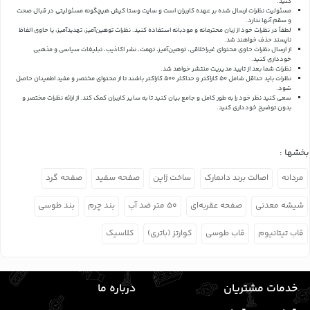
کنید.
مسئولیت نظرات ارسال شده بر عهده کاربران است و سایت وستا کیش هیچگونه مسئولیتی در قبال صحت
و سقم آنها ندارد.
لطفاً در نظرات خود از زبان محترمانه و مودبانه استفاده کنید. نظرات توهین‌آمیز، تهدیدآمیز، یا حاوی الفاظ
ناپسند حذف خواهند شد.
از ارسال نظرات حاوی محتوای غیراخلاقی، توهین‌آمیز، تهمت، نشر اکاذیب، تبلیغات سیاسی و مذهبی
خودداری کنید.
نظرات شما بعد از تایید مدیریت منتشر خواهد شد.
نظرات باید حداقل شامل 50 کاراکتر و حداکثر 500 کاراکتر باشند تا از محتوای مختصر و مفید اطمینان حاصل
شود.
سعی کنید نظر خود را به طور کامل و جامع بیان کنید تا به سایر کاربران کمک کند.
از ارائه نظرات مختصر و
بدون توضیح خودداری کنید.
بخشها :
مردانه
اصالت برند دانمارک
ساخت ژاپن
صفحه سفید
صفحه گرد
شیشه معدنی
صفحه عقربه‌ای
۵۰ متر ضد آب
بند چرم
بند طوسی
قاب تیتانیوم
قاب طوسی
کوارتز (باتری)
کلاسیک
خدمات مشتریان
درباره ما