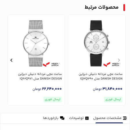
محصولات مرتبط
ساعت مچی مردانه دنیش دیزاین
ساعت مچی مردانه دنیش دیزاین
س
DANISH DESIGN مدل IQ12Q1290
DANISH DESIGN مدل IQ62Q971
GN
0
22,240,000
31,840,000
تومان
تومان
ارسال فوری
ارسال فوری
مشخصات محصول
توضیحات
بازخوردها