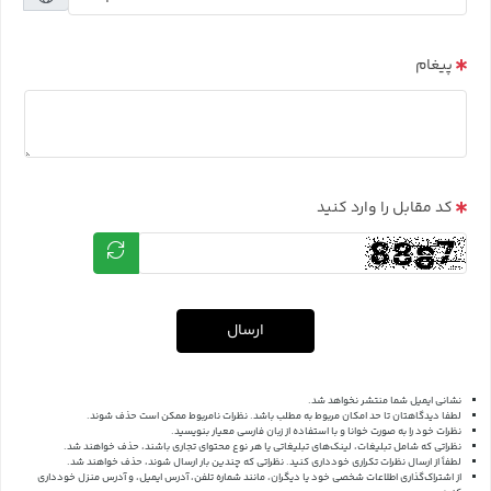
پیغام
کد مقابل را وارد کنید
ارسال
نشانی ایمیل شما منتشر نخواهد شد.
لطفا دیدگاهتان تا حد امکان مربوط به مطلب باشد. نظرات نامربوط ممکن است حذف شوند.
نظرات خود را به صورت خوانا و با استفاده از زبان فارسی معیار بنویسید.
نظراتی که شامل تبلیغات، لینک‌های تبلیغاتی یا هر نوع محتوای تجاری باشند، حذف خواهند شد.
لطفاً از ارسال نظرات تکراری خودداری کنید. نظراتی که چندین بار ارسال شوند، حذف خواهند شد.
از اشتراک‌گذاری اطلاعات شخصی خود یا دیگران، مانند شماره تلفن، آدرس ایمیل، و آدرس منزل خودداری