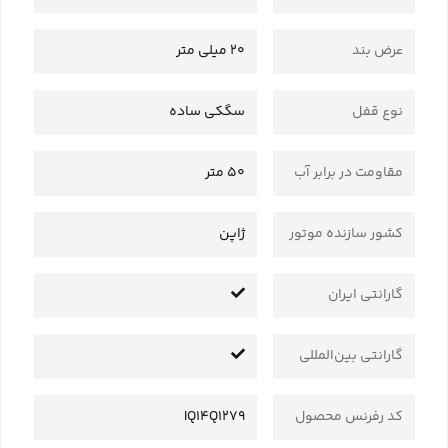
عرض بند
20 میلی متر
نوع قفل
سگکی ساده
مقاومت در برابر آب
50 متر
کشور سازنده موتور
ژاپن
گارانتی ایران
گارانتی بین‌المللی
کد رفرنس محصول
IQ14Q1279